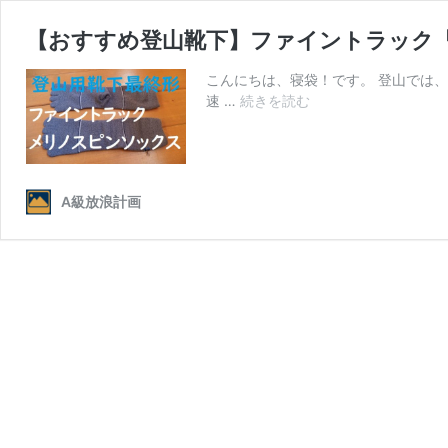
【おすすめ登山靴下】ファイントラック
こんにちは、寝袋！です。 登山では
【お
速 …
続きを読む
す
す
め
登
A級放浪計画
山
靴
下】
フ
ァ
イ
ン
ト
ラ
ッ
ク
「メ