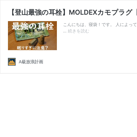
【登山最強の耳栓】MOLDEXカモプラ
こんにちは、寝袋！です。 人によっ
【登
…
続きを読む
山
最
強
の
A級放浪計画
耳
栓】
MOLDEX
カ
モ
プ
ラ
グ
【山
小
屋
で