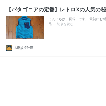
【パタゴニアの定番】レトロXの人気の
こんにちは、寝袋！です。 最初にお
【パ
品 …
続きを読む
タ
ゴ
ニ
ア
A級放浪計画
の
定
番】
レ
ト
ロ
X
の
人
気
の
秘