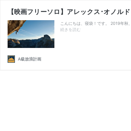
【映画フリーソロ】アレックス･オノル
こんにちは、寝袋！です。 2019年
【映
続きを読む
画
フ
リ
ー
A級放浪計画
ソ
ロ】
ア
レ
ッ
ク
ス･
オ
ノ
ル
ド
を