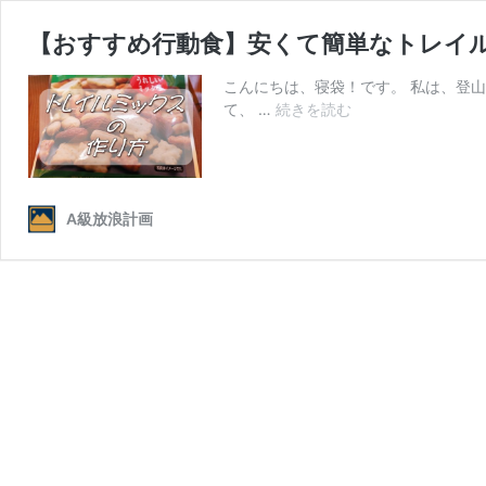
【おすすめ行動食】安くて簡単なトレイ
こんにちは、寝袋！です。 私は、登
【お
て、 …
続きを読む
す
す
め
行
A級放浪計画
動
食】
安
く
て
簡
単
な
ト
レ
イ
ル