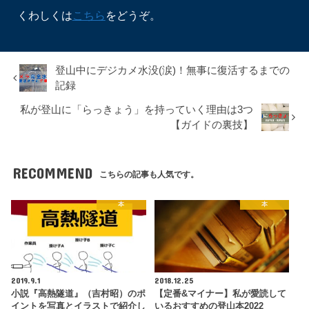
くわしくは
こちら
をどうぞ。
登山中にデジカメ水没(涙)！無事に復活するまでの
記録
私が登山に「らっきょう」を持っていく理由は3つ
【ガイドの裏技】
RECOMMEND
こちらの記事も人気です。
本
本
2019.9.1
2018.12.25
小説『高熱隧道』（吉村昭）のポ
【定番&マイナー】私が愛読して
イントを写真とイラストで紹介し
いるおすすめの登山本2022