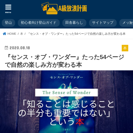
menu
登山
初心者向け登山ガイド
田舎暮らし
サイトマップ
メッ
HOME
本
『センス・オブ・ワンダー』たった54ページで自然の楽しみ方が変わる本
2020.08.18
本
『センス・オブ・ワンダー』たった54ページ
で自然の楽しみ方が変わる本