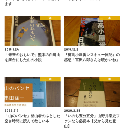
ます
本
本
2019.1.24
2019.12.2
「未来のおもいで」熊本の白鳥山
『穂高小屋番レスキュー日記』の
を舞台にした山の小説
感想「宮田八郎さんは暖かいね」
本
本
2022.7.9
2020.2.28
「山のパンセ」登山者のふとした
「いのち五分五分」山野井泰史フ
空き時間に読んで欲しい本
ァンなら必読本【父から見た登
山】