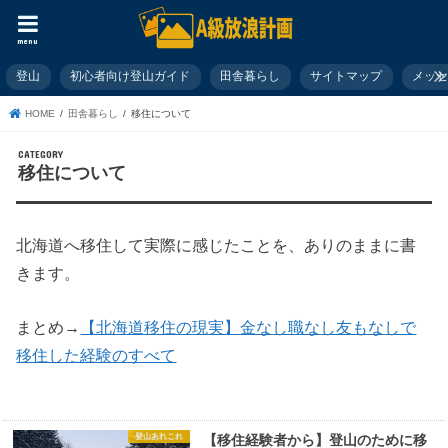
menu
登山
初心者向け登山ガイド
田舎暮らし
サイトマップ
メッ
HOME
田舎暮らし
移住について
移住について
北海道へ移住して実際に感じたことを、ありのままに書
きます。
まとめ→
【北海道移住の現実】金なし職なし友もなしで
移住した経験のすべて
登山あれこれ
【移住経験者から】登山のために移