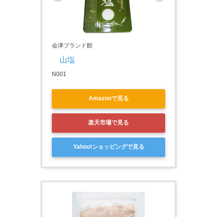
会津ブランド館
　山塩　
N001
Amazonで見る
楽天市場で見る
Yahoo!ショッピングで見る