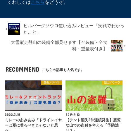
くわしくは
こちら
をどうぞ。
ヒルバーグソウロ使い込みレビュー「実戦でわかっ
たこと」
大雪縦走登山の装備全部見せます【全装備・全食
料・重量表付き】
RECOMMEND
こちらの記事も人気です。
登山ノウハウ
登山ノウハウ
2022.3.15
2019.9.12
ミレーのあみあみ「ドライレイヤ
【テント消失2件連続発生】悪質
ーは夏に着るべきじゃないと思
な山での盗難を考える「予防法
う」
は？」