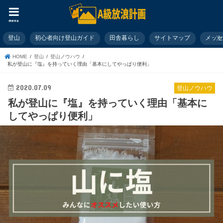
menu
登山
初心者向け登山ガイド
田舎暮らし
サイトマップ
メッ
HOME
登山
登山ノウハウ
私が登山に『塩』を持っていく理由「基本にしてやっぱり便利」
2020.07.09
登山ノウハウ
私が登山に『塩』を持っていく理由「基本に
してやっぱり便利」