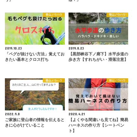
登山ノウハウ
登山ノウハウ
2019.10.23
2019.8.23
「ペグが抜けない方法」覚えてお
【黒部峡谷下ノ廊下】水平歩道の
きたい基本とクロス打ち
歩き方【すれちがい・滑落注意】
登山ノウハウ
登山ノウハウ
2022.9.8
2020.4.21
ご家族に登山者の情報を伝えると
【よくやる間違いも見てね】簡易
きに心がけていること
ハーネスの作り方【シートベン
ト】