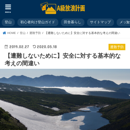
menu
登山
初心者向け登山ガイド
田舎暮らし
サイトマップ
メッ
HOME
登山
遭難予防
【遭難しないために】安全に対する基本的な考えの間違い
2019.02.27
2020.05.18
遭難予防
【遭難しないために】安全に対する基本的な
考えの間違い