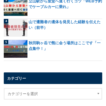
立山駅から室堂へ速く行くコツ「WEB予約
でケーブルカーに乗れ」
山で遭難者の遺体を発見した経験を伝えた
い（前半）
秋田駒ヶ岳で熊に会う場所はここです「一
点集中！」
カテゴリー