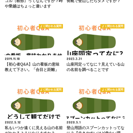
コル（鞍部）ってなんですか？峠
長靴で登山したらダメですか？
や乗越はちょっと違います
よく聞かれる質問
よく聞かれる質問
2019.11.18
2023.3.31
【初心者Q&A】山の看板の意味
山座同定ってなに？見えている山
教えて下さい。「合目と距離」
の名前を調べることです
よく聞かれる質問
よく聞かれる質問
2022.5.12
2020.5.1
私もいつか遠くに見える山の名前
登山用語のスプーンカットってな