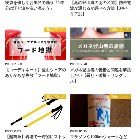
寝袋を優しくお風呂で洗う「1年
【あの登山道のあの区間】携帯電
分の汗と涙を洗い流そう」
波が通じるか調べる方法【3キャ
リア別】
登山ノウハウ
登山ノウハウ
2020.1.20
2020.3.30
【コーディネート】登山ウェアの
メガネ登山者の憂鬱と問題を解決
ありがちな失敗「フード地獄」
したい【曇り・破損・サングラ
ス】
登山ノウハウ
登山ノウハウ
2019.2.21
2018.12.15
【超簡単】岩場で一時的にストッ
マラソンや100kmウォークなど