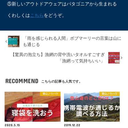
⑤新しいアウトドアウェアはパタゴニアから生まれる
くわしくは
こちら
をどうぞ。
「雨を感じられる人間」ボブマーリーの言葉は山に
も通じる
【驚異の泡立ち】漁網の背中洗いタオルすごすぎ
「漁網って気持ちいい」
RECOMMEND
こちらの記事も人気です。
登山ノウハウ
登山ノウハウ
2020.5.15
2019.12.22