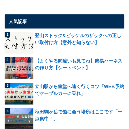
人気記事
登山ストック&ピッケルのザックへの正し
い取付け方【意外と知らない】
【よくやる間違いも見てね】簡易ハーネス
の作り方【シートベント】
立山駅から室堂へ速く行くコツ「WEB予約
でケーブルカーに乗れ」
秋田駒ヶ岳で熊に会う場所はここです「一
点集中！」