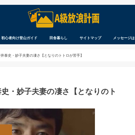
初心者向け登山ガイド
田舎暮らし
サイトマップ
メッセージは
察
ウ
れ
を登る
見聞録
製品のレビュー
知ってますか？
持ってますか？
着てますか？
北海道生活
移住について
北海道に移住するまで
ペンション開業まで
野井泰史・妙子夫妻の凄さ【となりのトトロが苦手】
泰史・妙子夫妻の凄さ【となりのト