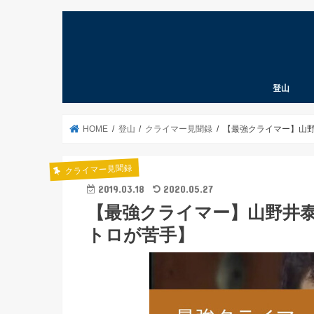
登山
登山道具考
登山ノウハ
登山あれこ
北海道の山
クライマー
遭難予防
山の言葉
本
パタゴニア
HOME
登山
クライマー見聞録
【最強クライマー】山
クライマー見聞録
2019.03.18
2020.05.27
【最強クライマー】山野井
トロが苦手】