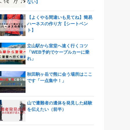
ない】
【よくやる間違いも見てね】簡易
ハーネスの作り方【シートベン
ト】
立山駅から室堂へ速く行くコツ
「WEB予約でケーブルカーに乗
れ」
秋田駒ヶ岳で熊に会う場所はここ
です「一点集中！」
山で遭難者の遺体を発見した経験
を伝えたい（前半）