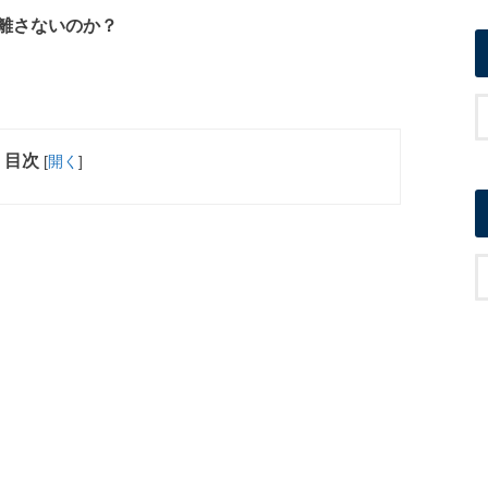
離さないのか？
目次
[
開く
]