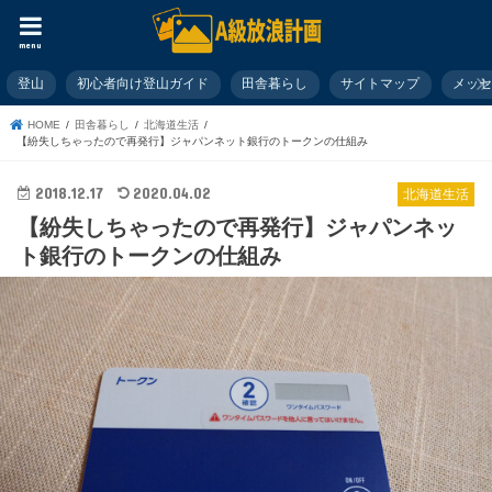
menu
登山
初心者向け登山ガイド
田舎暮らし
サイトマップ
メッ
HOME
田舎暮らし
北海道生活
【紛失しちゃったので再発行】ジャパンネット銀行のトークンの仕組み
2018.12.17
2020.04.02
北海道生活
【紛失しちゃったので再発行】ジャパンネッ
ト銀行のトークンの仕組み