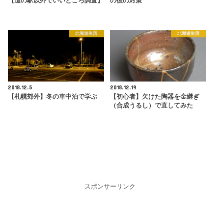
【道の駅以外でいいところ調査】
の後の対策
北海道生活
北海道生活
2018.12.5
2018.12.19
【札幌郊外】冬の車中泊で学ぶ
【初心者】欠けた陶器を金継ぎ
（合成うるし）で直してみた
スポンサーリンク