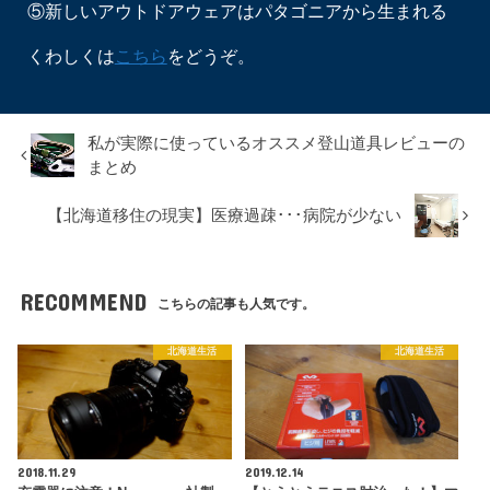
⑤新しいアウトドアウェアはパタゴニアから生まれる
くわしくは
こちら
をどうぞ。
私が実際に使っているオススメ登山道具レビューの
まとめ
【北海道移住の現実】医療過疎･･･病院が少ない
RECOMMEND
こちらの記事も人気です。
北海道生活
北海道生活
2018.11.29
2019.12.14