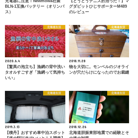
充電器に注意！Newmowa社製
【とうとうテニス肘治った！】マ
BLN-1互換バッテリー（オリンパ
グダビットひじサポーターM489
ス）
のレビュー
北海道生活
北海道生活
2020.6.4
2018.11.28
【驚異の泡立ち】漁網の背中洗い
物を大切に。モンベルのジオライ
タオルすごすぎ「漁網って気持ち
ンが穴だらけになったのでお裁縫
いい」
北海道生活
北海道生活
2019.3.13
2018.12.26
【積丹】おすすめ車中泊スポット
北海道胆振東部地震での経験とそ