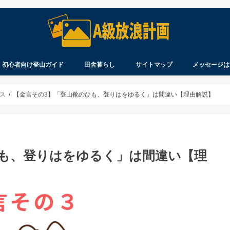
初心者向け登山ガイド
田舎暮らし
サイトマップ
メッセージは
察
ウ
れ
を登る
見聞録
製品のレビュー
知ってますか？
持ってますか？
着てますか？
北海道生活
移住について
北海道に移住するまで
ペンション開業まで
ス
【金言その3】「登山靴のひも、登りはをゆるく」は間違い【理由解説】
ひも、登りはをゆるく」は間違い【理