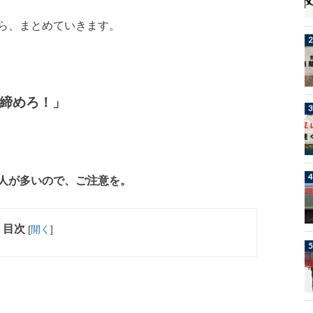
ら、まとめていきます。
締めろ！」
人が多いので、ご注意を。
目次
[
開く
]