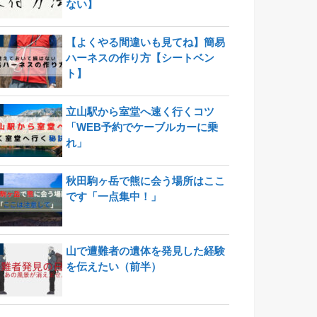
ない】
【よくやる間違いも見てね】簡易
ハーネスの作り方【シートベン
ト】
立山駅から室堂へ速く行くコツ
「WEB予約でケーブルカーに乗
れ」
秋田駒ヶ岳で熊に会う場所はここ
です「一点集中！」
山で遭難者の遺体を発見した経験
を伝えたい（前半）