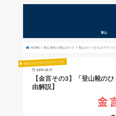
登山
登山道具考
登山ノウハ
登山あれこ
北海道の山
クライマー
遭難予防
山の言葉
本
パタゴニア
HOME
初心者向け登山ガイド
登山ガイドからのアドバイ
登山ガイドからのアドバイス
2019.10.17
【金言その3】「登山靴の
由解説】