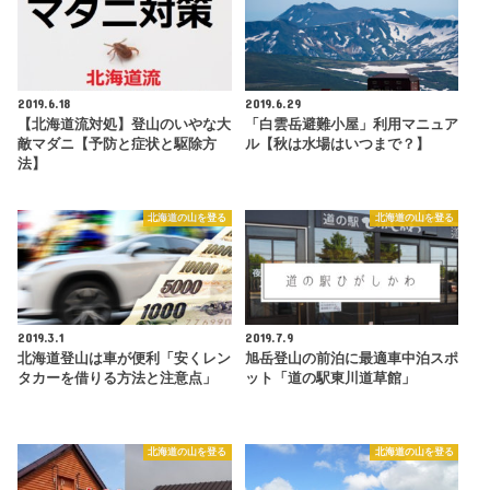
2019.6.18
2019.6.29
【北海道流対処】登山のいやな大
「白雲岳避難小屋」利用マニュア
敵マダニ【予防と症状と駆除方
ル【秋は水場はいつまで？】
法】
北海道の山を登る
北海道の山を登る
2019.3.1
2019.7.9
北海道登山は車が便利「安くレン
旭岳登山の前泊に最適車中泊スポ
タカーを借りる方法と注意点」
ット「道の駅東川道草館」
北海道の山を登る
北海道の山を登る