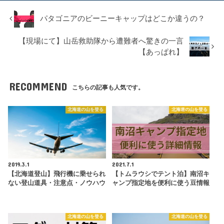
パタゴニアのビーニーキャップはどこか違うの？
【現場にて】山岳救助隊から遭難者へ驚きの一言
【あっぱれ】
RECOMMEND
こちらの記事も人気です。
北海道の山を登る
北海道の山を登る
2019.3.1
2021.7.1
【北海道登山】飛行機に乗せられ
【トムラウシでテント泊】南沼キ
ない登山道具・注意点・ノウハウ
ャンプ指定地を便利に使う豆情報
北海道の山を登る
北海道の山を登る