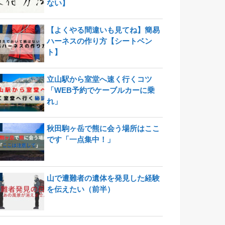
ない】
【よくやる間違いも見てね】簡易
ハーネスの作り方【シートベン
ト】
立山駅から室堂へ速く行くコツ
「WEB予約でケーブルカーに乗
れ」
秋田駒ヶ岳で熊に会う場所はここ
です「一点集中！」
山で遭難者の遺体を発見した経験
を伝えたい（前半）