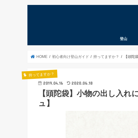
登山
登山道具考
登山ノウハ
登山あれこ
北海道の山
クライマー
遭難予防
山の言葉
本
パタゴニア
HOME
初心者向け登山ガイド
持ってますか？
【頭陀
持ってますか？
2019.04.16
2020.06.18
【頭陀袋】小物の出し入れ
ュ】