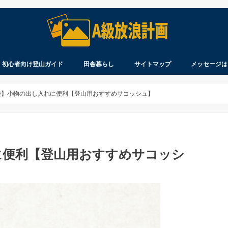
初心者向け登山ガイド
田舎暮らし
サイトマップ
メッセージは
察
ウ
れ
を登る
見聞録
製品のレビュー
知ってますか？
持ってますか？
着てますか？
北海道生活
移住について
北海道に移住するまで
ペンション開業まで
袋】小物の出し入れに便利【登山用おすすめサコッシュ】
に便利【登山用おすすめサコッシ