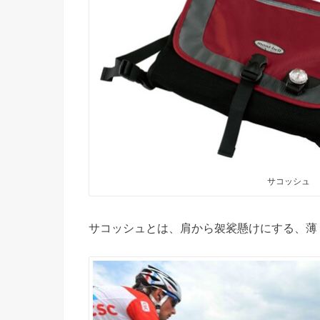
サコッシュ
サコッシュとは、肩から袈裟懸けにする、薄