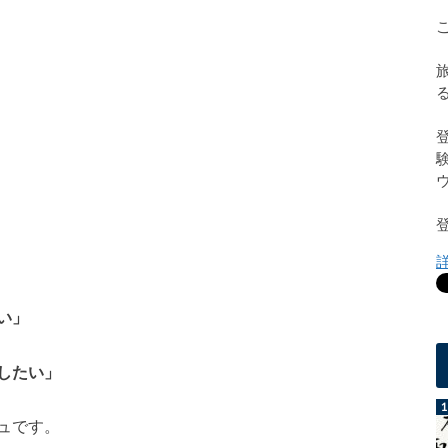
い」
したい」
ュです。