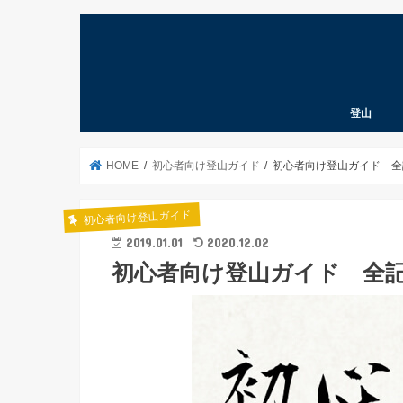
登山
登山道具考
登山ノウハ
登山あれこ
北海道の山
クライマー
遭難予防
山の言葉
本
パタゴニア
HOME
初心者向け登山ガイド
初心者向け登山ガイド 全
初心者向け登山ガイド
2019.01.01
2020.12.02
初心者向け登山ガイド 全