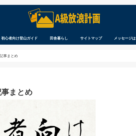
初心者向け登山ガイド
田舎暮らし
サイトマップ
メッセージは
察
ウ
れ
を登る
見聞録
製品のレビュー
知ってますか？
持ってますか？
着てますか？
北海道生活
移住について
北海道に移住するまで
ペンション開業まで
記事まとめ
記事まとめ