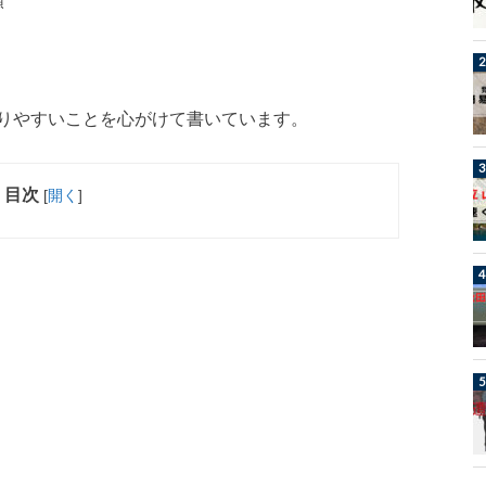
類
りやすいことを心がけて書いています。
目次
[
開く
]