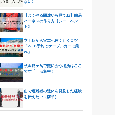
ない】
【よくやる間違いも見てね】簡易
ハーネスの作り方【シートベン
ト】
立山駅から室堂へ速く行くコツ
「WEB予約でケーブルカーに乗
れ」
秋田駒ヶ岳で熊に会う場所はここ
です「一点集中！」
山で遭難者の遺体を発見した経験
を伝えたい（前半）