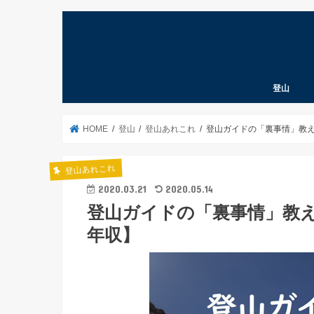
登山
登山道具考
登山ノウハ
登山あれこ
北海道の山
クライマー
遭難予防
山の言葉
本
パタゴニア
HOME
登山
登山あれこれ
登山ガイドの「裏事情」教
登山あれこれ
2020.03.21
2020.05.14
登山ガイドの「裏事情」教
年収】