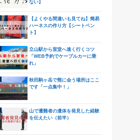
ない】
【よくやる間違いも見てね】簡易
ハーネスの作り方【シートベン
ト】
立山駅から室堂へ速く行くコツ
「WEB予約でケーブルカーに乗
れ」
秋田駒ヶ岳で熊に会う場所はここ
です「一点集中！」
山で遭難者の遺体を発見した経験
を伝えたい（前半）