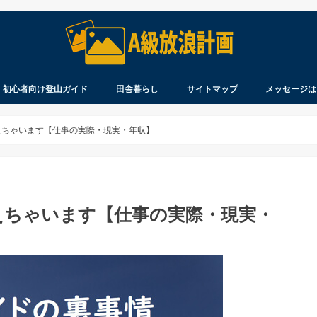
初心者向け登山ガイド
田舎暮らし
サイトマップ
メッセージは
察
ウ
れ
を登る
見聞録
製品のレビュー
知ってますか？
持ってますか？
着てますか？
北海道生活
移住について
北海道に移住するまで
ペンション開業まで
えちゃいます【仕事の実際・現実・年収】
えちゃいます【仕事の実際・現実・